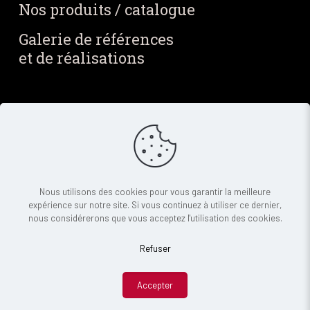
Nos produits / catalogue
Galerie de références
et de réalisations
Blog / Actus
Notre blog
Nos dernières actus
Newsletter
Contact
Nous utilisons des cookies pour vous garantir la meilleure
expérience sur notre site. Si vous continuez à utiliser ce dernier,
Demande de devis
nous considérerons que vous acceptez l'utilisation des cookies.
Refuser
© 2025 Indigo Diffusion - Tous droits réservés |
Mentions légales
|
RGPD
Accepter