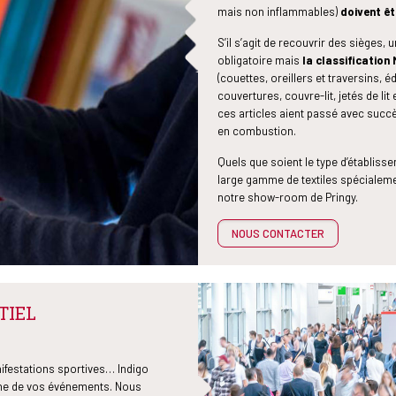
mais non inflammables)
doivent êtr
S’il s’agit de recouvrir des sièges, 
obligatoire mais
la classification
(couettes, oreillers et traversins, é
couvertures, couvre-lit, jetés de li
ces articles aient passé avec suc
en combustion.
Quels que soient le type d’établisse
large gamme de textiles spécialeme
notre show-room de Pringy.
NOUS CONTACTER
TIEL
ifestations sportives… Indigo
ne de vos événements. Nous