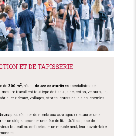
CTION ET DE TAPISSERIE
2
ce de
300 m
, réunit
douze couturières
spécialistes de
esure travaillent tout type de tissu (laine, coton, velours, lin,
fabriquer rideaux, voilages, stores, coussins, plaids, chemins
teurs
peut réaliser de nombreux ouvrages : restaurer une
ir un siège, façonner une tête de lit… Qu’il s’agisse de
eux fauteuil ou de fabriquer un meuble neuf, leur savoir-faire
emandes.