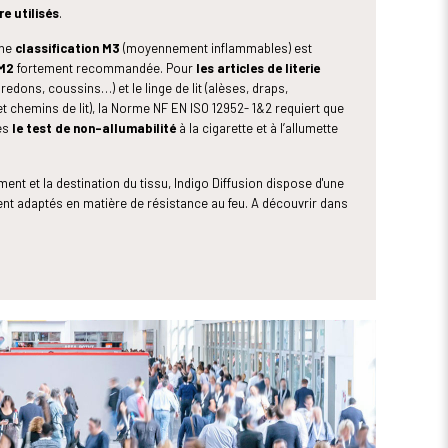
e utilisés
.
une
classification M3
(moyennement inflammables) est
 M2
fortement recommandée. Pour
les articles de literie
dredons, coussins…) et le linge de lit (alèses, draps,
t et chemins de lit), la Norme NF EN ISO 12952- 1&2 requiert que
cès
le test de non-allumabilité
à la cigarette et à l’allumette
ment et la destination du tissu, Indigo Diffusion dispose d'une
nt adaptés en matière de résistance au feu. A découvrir dans