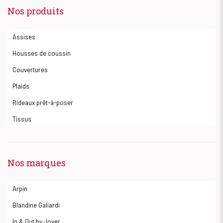
Nos produits
Assises
Housses de coussin
Couvertures
Plaids
Rideaux prêt-à-poser
Tissus
Nos marques
Arpin
Blandine Galiardi
In & Out by Jover