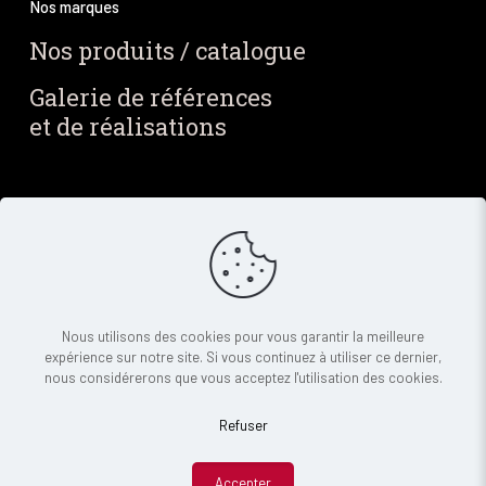
Nos marques
Nos produits / catalogue
Galerie de références
et de réalisations
Blog / Actus
Notre blog
Nos dernières actus
Newsletter
Contact
Nous utilisons des cookies pour vous garantir la meilleure
expérience sur notre site. Si vous continuez à utiliser ce dernier,
Demande de devis
nous considérerons que vous acceptez l'utilisation des cookies.
Refuser
© 2025 Indigo Diffusion - Tous droits réservés |
Mentions légales
|
RGPD
Accepter