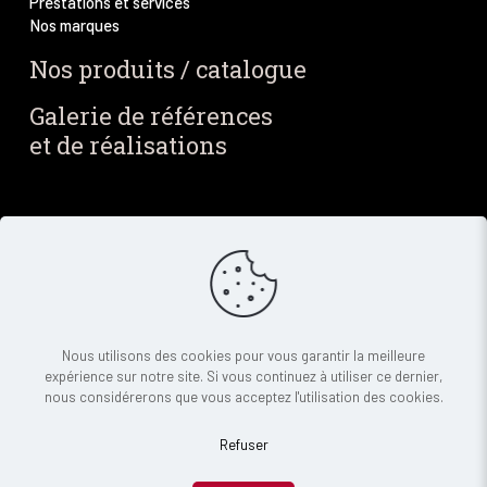
Prestations et services
Nos marques
Nos produits / catalogue
Galerie de références
et de réalisations
Blog / Actus
Notre blog
Nos dernières actus
Newsletter
Contact
Nous utilisons des cookies pour vous garantir la meilleure
expérience sur notre site. Si vous continuez à utiliser ce dernier,
Demande de devis
nous considérerons que vous acceptez l'utilisation des cookies.
Refuser
© 2025 Indigo Diffusion - Tous droits réservés |
Mentions légales
|