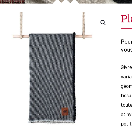
Pl
Pour
vou
Givre
varia
géomé
tissu
toute
et hy
petit