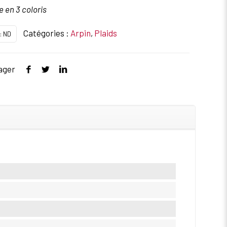
e en 3 coloris
Catégories :
Arpin
,
Plaids
:
ND
ager