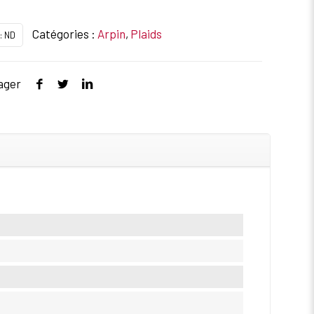
Catégories :
Arpin
,
Plaids
:
ND
ager