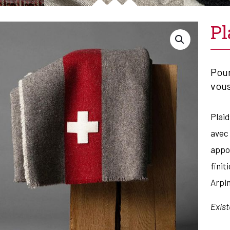
Pl
Pour
vou
Plaid
avec 
appor
finit
Arpin
Exist