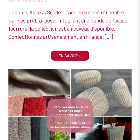
Laponie, Alaska, Suède… face au succès rencontré
par nos prêt-à-poser intégrant une bande de fausse
fourrure, la collection est à nouveau disponible.
Confectionnés artisanalement en France,
[…]
EN SAVOIR +