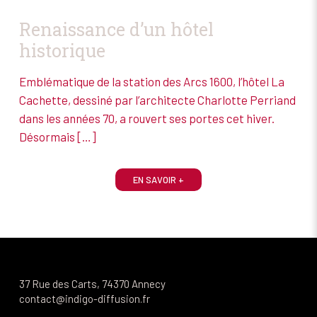
Renaissance d’un hôtel
historique
Emblématique de la station des Arcs 1600, l’hôtel La
Cachette, dessiné par l’architecte Charlotte Perriand
dans les années 70, a rouvert ses portes cet hiver.
Désormais
[…]
EN SAVOIR +
37 Rue des Carts, 74370 Annecy
contact@indigo-diffusion.fr