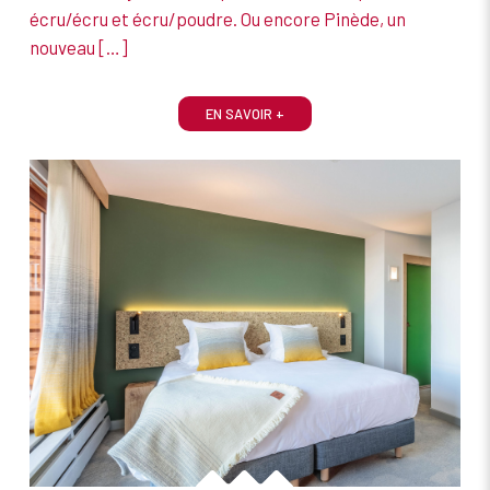
écru/écru et écru/poudre. Ou encore Pinède, un
nouveau
[…]
EN SAVOIR +