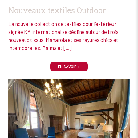
Nouveaux textiles Outdoor
La nouvelle collection de textiles pour l’extérieur
signée KA International se décline autour de trois
nouveaux tissus. Manarola et ses rayures chics et
intemporelles, Palma et
[…]
EN SAVOIR +