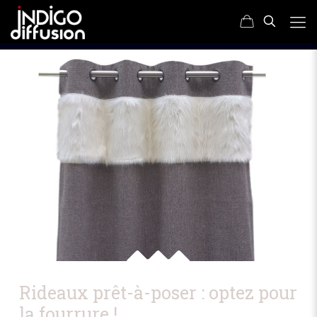
Rideaux prêt-à-poser : optez pour
la fourrure !