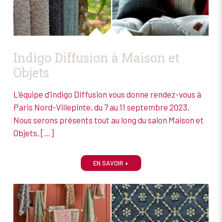
Indigo Diffusion à Maison et
Objets
L’équipe d’Indigo Diffusion vous donne rendez-vous à
Paris Nord-Villepinte, du 7 au 11 septembre 2023.
Nous serons présents tout au long du salon Maison et
Objets,
[…]
EN SAVOIR +