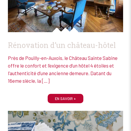
Rénovation d’un château-hôtel
Près de Pouilly-en-Auxois, le Château Sainte Sabine
offre le confort et l’exigence d’un hôtel 4 étoiles et
l’authenticité d’une ancienne demeure. Datant du
16eme siècle, la
[…]
EN SAVOIR +